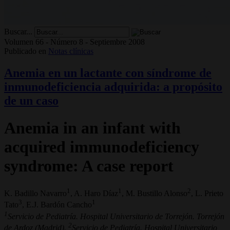
Buscar...
Volumen 66 - Número 8 - Septiembre 2008
Publicado en
Notas clínicas
Anemia en un lactante con síndrome de
inmunodeficiencia adquirida: a propósito
de un caso
Anemia in an infant with
acquired immunodeficiency
syndrome: A case report
1
1
2
K. Badillo Navarro
, A. Haro Díaz
, M. Bustillo Alonso
, L. Prieto
3
1
Tato
, E.J. Bardón Cancho
1
Servicio de Pediatría. Hospital Universitario de Torrejón. Torrejón
2
de Ardoz (Madrid).
Servicio de Pediatría. Hospital Universitario