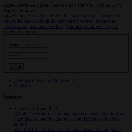
3
Miguel Servet. Zaragoza.
Servicio de Pediatría. Hospital 12 de
Octubre. Madrid
Tagged under
virus de inmunodeficiencia humana,
síndrome de
inmunodeficiencia adquirida,
transmisión vertical,
tratamiento
antirretroviral,
anemia hemolítica,
Volumen 76 números 9 y 10
septiembreoctubre
¿Perdiste tu Usuario/Contraseña?
Registro
Noticias
Viernes, 23 Junio 2023
Vall d’Hebron pone en marcha una consulta oncológica e