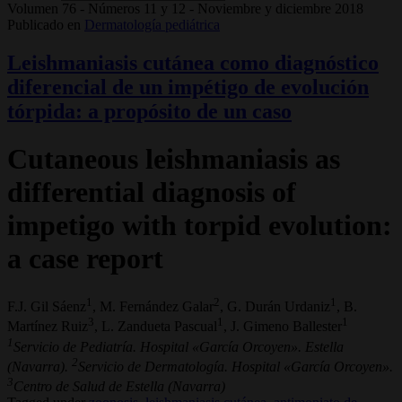
Volumen 76 - Números 11 y 12 - Noviembre y diciembre 2018
Publicado en
Dermatología pediátrica
Leishmaniasis cutánea como diagnóstico
diferencial de un impétigo de evolución
tórpida: a propósito de un caso
Cutaneous leishmaniasis as
differential diagnosis of
impetigo with torpid evolution:
a case report
1
2
1
F.J. Gil Sáenz
, M. Fernández Galar
, G. Durán Urdaniz
, B.
3
1
1
Martínez Ruiz
, L. Zandueta Pascual
, J. Gimeno Ballester
1
Servicio de Pediatría. Hospital «García Orcoyen». Estella
2
(Navarra).
Servicio de Dermatología. Hospital «García Orcoyen».
3
Centro de Salud de Estella (Navarra)