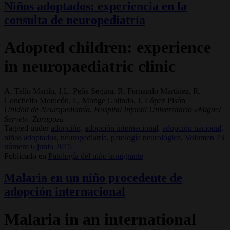
Niños adoptados: experiencia en la
consulta de neuropediatría
Adopted children: experience
in neuropaediatric clinic
A. Tello Martín, J.L. Peña Segura, R. Fernando Martínez, R.
Conchello Monleón, L. Monge Galindo, J. López Pisón
Unidad de Neuropediatría. Hospital Infantil Universitario «Miguel
Servet». Zaragoza
Tagged under
adopción,
adopción internacional,
adopción nacional,
niños adoptados,
neuropediatría,
patología neurológica,
Volumen 73
número 6 junio 2015
Publicado en
Patología del niño inmigrante
Malaria en un niño procedente de
adopción internacional
Malaria in an international