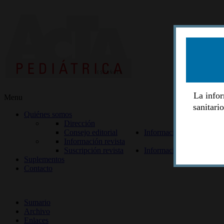
La infor
Menu
sanitari
Quiénes somos
Dirección
Consejo editorial
Información lectores
Información revista
Suscripción revista
Información autores
Suplementos
Contacto
ISSN 2014-2986
Sumario
Archivo
Enlaces