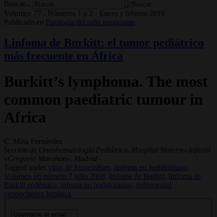
Buscar...
Volumen 77 - Números 1 y 2 - Enero y febrero 2019
Publicado en
Patología del niño inmigrante
Linfoma de Burkitt: el tumor pediátrico
más frecuente en África
Burkitt’s lymphoma. The most
common paediatric tumour in
Africa
C. Mata Fernández
Sección de Oncohematología Pediátrica. Hospital Materno-Infantil
«Gregorio Marañón». Madrid
Tagged under
virus de EpsteinBarr,
linfoma no hodgkiniano,
Volumen 66 número 7 julio 2008,
linfoma de Burkitt,
linfoma de
Burkitt endémico,
infoma no hodgkiniano,
enfermedad
venooclusiva hepática