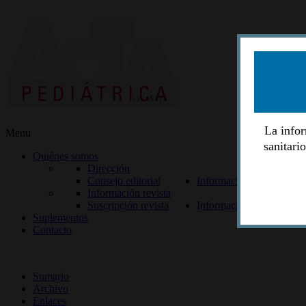
La infor
Menu
sanitari
Quiénes somos
Dirección
Consejo editorial
Información lectores
Información revista
Suscripción revista
Información autores
Suplementos
Contacto
ISSN 2014-2986
Sumario
Archivo
Enlaces