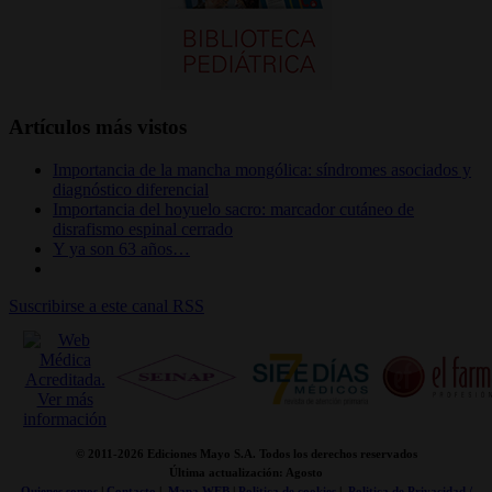
Artículos más vistos
Importancia de la mancha mongólica: síndromes asociados y
diagnóstico diferencial
Importancia del hoyuelo sacro: marcador cutáneo de
disrafismo espinal cerrado
Y ya son 63 años…
Suscribirse a este canal RSS
© 2011-
2026 Ediciones Mayo S.A. Todos los derechos reservados
Última actualización: Agosto
Quienes somos
|
Contacto
|
Mapa WEB
|
Politica de cookies
|
Politica de Privacidad /