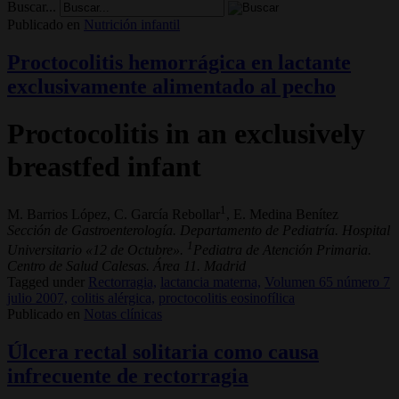
Buscar...
Publicado en
Nutrición infantil
Proctocolitis hemorrágica en lactante
exclusivamente alimentado al pecho
Proctocolitis in an exclusively
breastfed infant
1
M. Barrios López, C. García Rebollar
, E. Medina Benítez
Sección de Gastroenterología. Departamento de Pediatría. Hospital
1
Universitario «12 de Octubre».
Pediatra de Atención Primaria.
Centro de Salud Calesas. Área 11. Madrid
Tagged under
Rectorragia,
lactancia materna,
Volumen 65 número 7
julio 2007,
colitis alérgica,
proctocolitis eosinofílica
Publicado en
Notas clínicas
Úlcera rectal solitaria como causa
infrecuente de rectorragia