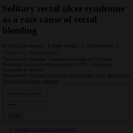
Solitary rectal ulcer syndrome
as a rare cause of rectal
bleeding
1
1
1
M. Blanco Rodríguez
, S. Rado Peralta
, C. Ruiz Serrano
, S.
2
3
Córdova
, G. Pérez Tejerizo
1
2
3
Servicios de Pediatría,
Anatomía Patológica y
Cirugía
Pediátrica. Fundación Jiménez Díaz-CAPIO. Universidad
Autónoma de Madrid
Tagged under
Volumen 69 número 10 noviembre 2011,
Rectorragia,
úlcera rectal solitaria,
tenesmo
¿Perdiste tu Usuario/Contraseña?