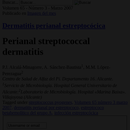
Buscar...
Volumen 65 - Número 3 - Marzo 2007
Publicado en
Imagen del mes
Dermatitis perianal estreptocócica
Perianal streptococcal
dermatitis
1
P.J. Alcalá-Minagorre, A. Sánchez-Bautista
, M.M. López-
2
Perezagua
Centro de Salud de Alfaz del Pi. Departamento 16. Alicante.
1
Servicio de Microbiología. Hospital General Universitario de
2
Alicante.
Laboratorio de Microbiología. Hospital «Marina Baixa».
Villajoyosa (Alicante)
Tagged under
streptococcus pyogenes,
Volumen 65 número 3 marzo
2007,
dermatitis perianal por estreptococo,
estreptococo
betahemolítico del grupo A,
infección estreptocócica