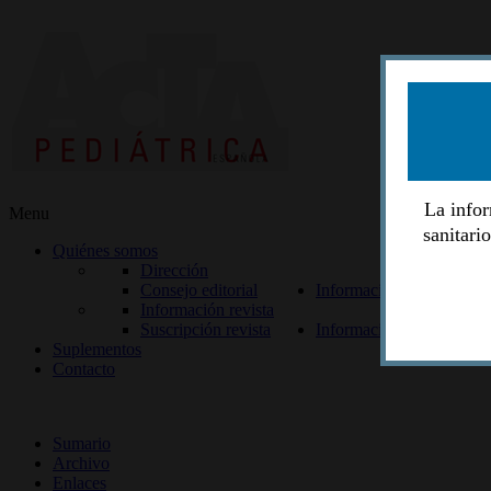
La infor
Menu
sanitari
Quiénes somos
Dirección
Consejo editorial
Información lectores
Información revista
Suscripción revista
Información autores
Suplementos
Contacto
ISSN 2014-2986
Sumario
Archivo
Enlaces