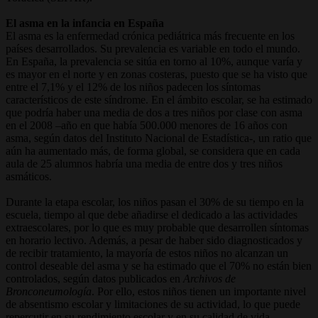
El asma en la infancia en España
El asma es la enfermedad crónica pediátrica más frecuente en los
países desarrollados. Su prevalencia es variable en todo el mundo.
En España, la prevalencia se sitúa en torno al 10%, aunque varía y
es mayor en el norte y en zonas costeras, puesto que se ha visto que
entre el 7,1% y el 12% de los niños padecen los síntomas
característicos de este síndrome. En el ámbito escolar, se ha estimado
que podría haber una media de dos a tres niños por clase con asma
en el 2008 –año en que había 500.000 menores de 16 años con
asma, según datos del Instituto Nacional de Estadística-, un ratio que
aún ha aumentado más, de forma global, se considera que en cada
aula de 25 alumnos habría una media de entre dos y tres niños
asmáticos.
Durante la etapa escolar, los niños pasan el 30% de su tiempo en la
escuela, tiempo al que debe añadirse el dedicado a las actividades
extraescolares, por lo que es muy probable que desarrollen síntomas
en horario lectivo. Además, a pesar de haber sido diagnosticados y
de recibir tratamiento, la mayoría de estos niños no alcanzan un
control deseable del asma y se ha estimado que el 70% no están bien
controlados, según datos publicados en
Archivos de
Bronconeumología
. Por ello, estos niños tienen un importante nivel
de absentismo escolar y limitaciones de su actividad, lo que puede
repercutir en su rendimiento escolar y en su calidad de vida.