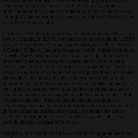
el cuerpo docente en asma. Uno de ellos es el proyecto EACCE
(Estudio sobre el Asma en los Centros Escolares Españoles),
publicado en un libro, citado en la literatura médica y también en el
editorial «Asma, educadores y escuela», en
Anales de Pediatría
, con
el Dr. Korta como coautor.
El estudio EACCE surgió por iniciativa de la Fundación María José
Jové y la Fundación BBVA y se realizó con el apoyo de de la SENP
(Sociedad Española de Neumología Pediátrica) en 208 colegios de
A Coruña, Badajoz, Cataluña, Granada, Madrid, Palma de Mallorca,
Tenerife, San Sebastián y Valencia, con la participación de 4.679
profesores, y tenía como objetivo determinar los conocimientos
sobre el asma infantil entre los profesores, su manejo por parte de
estos en la escuela, así como los recursos organizativos y materiales
para atender a los niños afectados. Sus resultados revelaron una
importante falta de medios organizativos y materiales para atender a
los alumnos con asma y sirvió para emitir recomendaciones para la
atención a los niños con asma generalizables y extrapolables a todo
el territorio español. «Los pediatras de atención primaria y de
atención especializada tenemos que responsabilizarnos de transmitir
de forma eficaz la información necesaria destinada a los centros
escolares, realizando los informes oportunos y planes de acción
individualizados», destaca el Dr. Korta.
Asimismo, otro estudio en
Anales de Pediatría
«pone de manifiesto