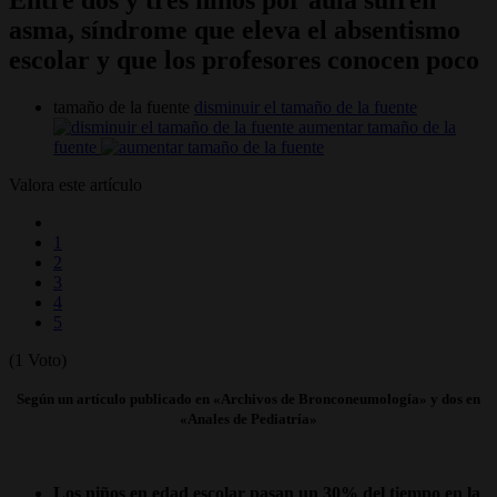
asma, síndrome que eleva el absentismo
escolar y que los profesores conocen poco
tamaño de la fuente
disminuir el tamaño de la fuente
aumentar tamaño de la
fuente
Valora este artículo
1
2
3
4
5
(1 Voto)
Según un artículo publicado en «Archivos de Bronconeumología» y dos en
«Anales de Pediatría»
Los niños en edad escolar pasan un 30% del tiempo en la