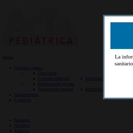
La infor
Menu
sanitari
Quiénes somos
Dirección
Consejo editorial
Información lectores
Información revista
Suscripción revista
Información autores
Suplementos
Contacto
ISSN 2014-2986
Sumario
Archivo
Enlaces