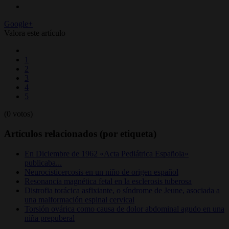
Google+
Valora este artículo
1
2
3
4
5
(0 votos)
Artículos relacionados (por etiqueta)
En Diciembre de 1962 «Acta Pediátrica Española»
publicaba...
Neurocisticercosis en un niño de origen español
Resonancia magnética fetal en la esclerosis tuberosa
Distrofia torácica asfixiante, o síndrome de Jeune, asociada a
una malformación espinal cervical
Torsión ovárica como causa de dolor abdominal agudo en una
niña prepuberal