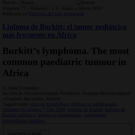
Buscar...
Volumen 77 - Números 1 y 2 - Enero y febrero 2019
Publicado en
Patología del niño inmigrante
Linfoma de Burkitt: el tumor pediátrico
más frecuente en África
Burkitt’s lymphoma. The most
common paediatric tumour in
Africa
C. Mata Fernández
Sección de Oncohematología Pediátrica. Hospital Materno-Infantil
«Gregorio Marañón». Madrid
Tagged under
virus de EpsteinBarr,
linfoma no hodgkiniano,
Volumen 66 número 7 julio 2008,
linfoma de Burkitt,
linfoma de
Burkitt endémico,
infoma no hodgkiniano,
enfermedad
venooclusiva hepática