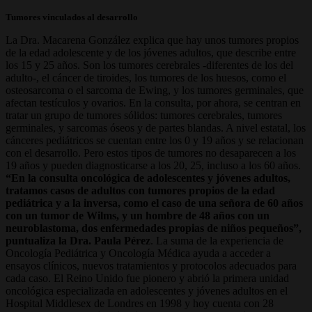
Tumores vinculados al desarrollo
La Dra. Macarena González explica que hay unos tumores propios
de la edad adolescente y de los jóvenes adultos, que describe entre
los 15 y 25 años. Son los tumores cerebrales -diferentes de los del
adulto-, el cáncer de tiroides, los tumores de los huesos, como el
osteosarcoma o el sarcoma de Ewing, y los tumores germinales, que
afectan testículos y ovarios. En la consulta, por ahora, se centran en
tratar un grupo de tumores sólidos: tumores cerebrales, tumores
germinales, y sarcomas óseos y de partes blandas. A nivel estatal, los
cánceres pediátricos se cuentan entre los 0 y 19 años y se relacionan
con el desarrollo. Pero estos tipos de tumores no desaparecen a los
19 años y pueden diagnosticarse a los 20, 25, incluso a los 60 años.
“En la consulta oncológica de adolescentes y jóvenes adultos,
tratamos casos de adultos con tumores propios de la edad
pediátrica y a la inversa, como el caso de una señora de 60 años
con un tumor de Wilms, y un hombre de 48 años con un
neuroblastoma, dos enfermedades propias de niños pequeños”,
puntualiza la Dra. Paula Pérez
. La suma de la experiencia de
Oncología Pediátrica y Oncología Médica ayuda a acceder a
ensayos clínicos, nuevos tratamientos y protocolos adecuados para
cada caso. El Reino Unido fue pionero y abrió la primera unidad
oncológica especializada en adolescentes y jóvenes adultos en el
Hospital Middlesex de Londres en 1998 y hoy cuenta con 28