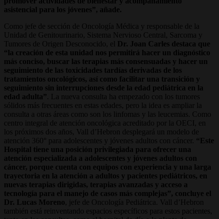
promover actividades de bienestar y acompañamiento
asistencial para los jóvenes”, añade.
Como jefe de sección de Oncología Médica y responsable de la
Unidad de Genitourinario, Sistema Nervioso Central, Sarcoma y
Tumores de Origen Desconocido, el
Dr. Joan Carles destaca que
“la creación de esta unidad nos permitirá hacer un diagnóstico
más conciso, buscar las terapias más consensuadas y hacer un
seguimiento de las toxicidades tardías derivadas de los
tratamientos oncológicos, así como facilitar una transición y
seguimiento sin interrupciones desde la edad pediátrica en la
edad adulta”
. La nueva consulta ha empezado con los tumores
sólidos más frecuentes en estas edades, pero la idea es ampliar la
consulta a otras áreas como son los linfomas y las leucemias. Como
centro integral de atención oncológica acreditado por la OECI, en
los próximos dos años, Vall d’Hebron desplegará un modelo de
atención 360° para adolescentes y jóvenes adultos con cáncer.
“Este
Hospital tiene una posición privilegiada para ofrecer una
atención especializada a adolescentes y jóvenes adultos con
cáncer, porque cuenta con equipos con experiencia y una larga
trayectoria en la atención a adultos y pacientes pediátricos, en
nuevas terapias dirigidas, terapias avanzadas y acceso a
tecnología para el manejo de casos más complejas”, concluye el
Dr. Lucas Moreno
, jefe de Oncología Pediátrica. Vall d’Hebron
también está reinventando espacios específicos para estos pacientes,