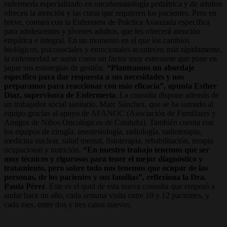
enfermería especializado en oncohematología pediátrica y de adultos
ofrecen la atención y las curas que requieren los pacientes. Pero en
breve, contará con la Enfermera de Práctica Avanzada específica
para adolescentes y jóvenes adultos, que les ofrecerá atención
empática e integral. En un momento en el que los cambios
biológicos, psicosociales y emocionales acontecen más rápidamente,
la enfermedad se suma como un factor muy estresante que pone en
jaque sus estrategias de gestión.
“Planteamos un abordaje
específico para dar respuesta a sus necesidades y nos
preparamos para reaccionar con más eficacia”, apunta Esther
Díaz, supervisora de Enfermería
. La consulta dispone además de
un trabajador social sanitario, Marc Sánchez, que se ha sumado al
equipo gracias al apoyo de AFANOC (Asociación de Familiares y
Amigos de Niños Oncológicos de Cataluña). También cuenta con
los equipos de cirugía, anestesiología, radiología, radioterapia,
medicina nuclear, salud mental, fisioterapia, rehabilitación, terapia
ocupacional y nutrición.
“En nuestro trabajo tenemos que ser
muy técnicos y rigurosos para tener el mejor diagnóstico y
tratamiento, pero sobre todo nos tenemos que ocupar de las
personas, de los pacientes y sus familias”, reflexiona la Dra.
Paula Pérez
. Este es el quid de esta nueva consulta que empezó a
andar hace un año, cada semana visita entre 10 y 12 pacientes, y
cada mes, entre dos y tres casos nuevos.