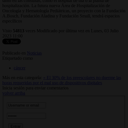
tanto en las consultas, como el hospital de día o la planta de
hospitalización. La futura nueva Área de Hospitalización de
Oncología y Hematología Pediátricas, un proyecto con la Fundación
A.Bosch, Fundación Aladina y Fundación Small, tendrá espacios
específicos
Visto
54813
veces
Modificado por última vez en Lunes, 03 Julio
2023 11:00
Publicado en
Noticias
Etiquetado como
cáncer
Más en esta categoría:
« El 30% de los preescolares no duerme las
horas requeridas por el mal uso de dispositivos digitales
Inicia sesión para enviar comentarios
volver arriba