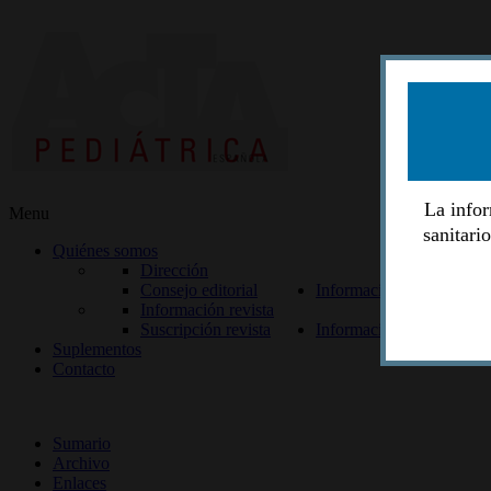
La infor
Menu
sanitari
Quiénes somos
Dirección
Consejo editorial
Información lectores
Información revista
Suscripción revista
Información autores
Suplementos
Contacto
ISSN 2014-2986
Sumario
Archivo
Enlaces