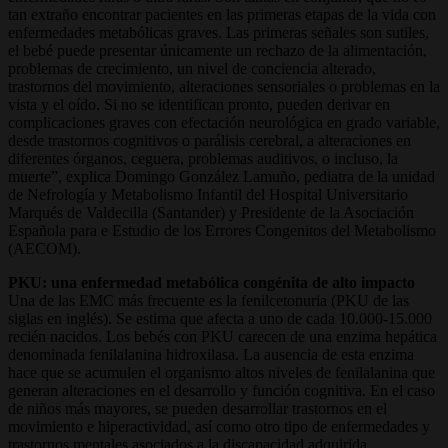
tan extraño encontrar pacientes en las primeras etapas de la vida con
enfermedades metabólicas graves. Las primeras señales son sutiles,
el bebé puede presentar únicamente un rechazo de la alimentación,
problemas de crecimiento, un nivel de conciencia alterado,
trastornos del movimiento, alteraciones sensoriales o problemas en la
vista y el oído. Si no se identifican pronto, pueden derivar en
complicaciones graves con efectación neurológica en grado variable,
desde trastornos cognitivos o parálisis cerebral, a alteraciones en
diferentes órganos, ceguera, problemas auditivos, o incluso, la
muerte”, explica Domingo González Lamuño, pediatra de la unidad
de Nefrología y Metabolismo Infantil del Hospital Universitario
Marqués de Valdecilla (Santander) y Presidente de la Asociación
Española para e Estudio de los Errores Congenitos del Metabolismo
(AECOM).
PKU: una enfermedad metabólica congénita de alto impacto
Una de las EMC más frecuente es la fenilcetonuria (PKU de las
siglas en inglés). Se estima que afecta a uno de cada 10.000-15.000
recién nacidos. Los bebés con PKU carecen de una enzima hepática
denominada fenilalanina hidroxilasa. La ausencia de esta enzima
hace que se acumulen el organismo altos niveles de fenilalanina que
generan alteraciones en el desarrollo y función cognitiva. En el caso
de niños más mayores, se pueden desarrollar trastornos en el
movimiento e hiperactividad, así como otro tipo de enfermedades y
trastornos mentales asociados a la discapacidad adquirida.