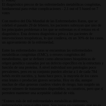
(7 votos)
El diagnóstico precoz de las enfermedades metabólicas congénitas,
fundamental para evitar complicaciones
-
2.1
out of
5
based on
7
votes
Con motivo del Día Mundial de las Enfermedades Raras, que se
celebró el pasado 29 de febrero, los pacientes subrayan que uno de
los principales problemas a los que se enfrentan es el retraso en el
diagnóstico. Esta demora diagnóstica priva a los pacientes de
intervenciones terapéuticas, lo que conlleva, en un 30% de los casos,
un agravamiento de la enfermedad.
Entre las enfermedades raras se encuentran las enfermedades
metabólicas congénitas (EMC), o errores congénitos del
metabolismo, que se definen como alteraciones bioquímicas de
origen genético causadas por un defecto específico en la estructura y
función de una proteína. A nivel individual son patologías poco
prevalentes, pero en su conjunto pueden afectar a 1 de cada 784
bebés recién nacidos, y, hasta hace poco, la mayoría de los casos
eran letales o producían graves secuelas. Hoy en día, aunque
muchas de ellas generan cuadros vitales de riesgo, han surgido un
mayor número de tratamientos disponibles, no curativos, pero que sí
permiten mantener una aceptable calidad de vida.
“Existen más de mil enfermedades metabólicas diferentes,
enfermedades raras o ultra raras. Son tantas en conjunto, que no es