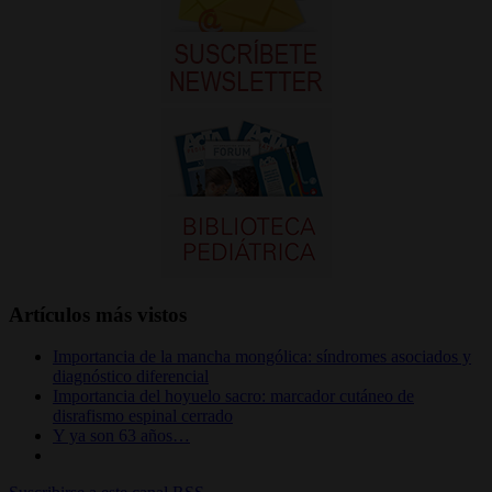
Artículos más vistos
Importancia de la mancha mongólica: síndromes asociados y
diagnóstico diferencial
Importancia del hoyuelo sacro: marcador cutáneo de
disrafismo espinal cerrado
Y ya son 63 años…