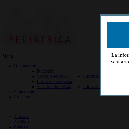
La infor
Menu
sanitari
Quiénes somos
Dirección
Consejo editorial
Información lectores
Información revista
Suscripción revista
Información autores
Suplementos
Contacto
ISSN 2014-2986
Sumario
Archivo
Enlaces