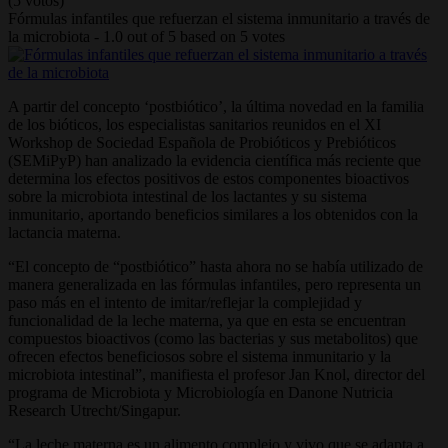
(5 votos)
Fórmulas infantiles que refuerzan el sistema inmunitario a través de
la microbiota
-
1.0
out of
5
based on
5
votes
A partir del concepto ‘postbiótico’, la última novedad en la familia
de los bióticos, los especialistas sanitarios reunidos en el XI
Workshop de Sociedad Española de Probióticos y Prebióticos
(SEMiPyP) han analizado la evidencia científica más reciente que
determina los efectos positivos de estos componentes bioactivos
sobre la microbiota intestinal de los lactantes y su sistema
inmunitario, aportando beneficios similares a los obtenidos con la
lactancia materna.
“El concepto de “postbiótico” hasta ahora no se había utilizado de
manera generalizada en las fórmulas infantiles, pero representa un
paso más en el intento de imitar/reflejar la complejidad y
funcionalidad de la leche materna, ya que en esta se encuentran
compuestos bioactivos (como las bacterias y sus metabolitos) que
ofrecen efectos beneficiosos sobre el sistema inmunitario y la
microbiota intestinal”, manifiesta el profesor Jan Knol, director del
programa de Microbiota y Microbiología en Danone Nutricia
Research Utrecht/Singapur.
“La leche materna es un alimento complejo y vivo que se adapta a