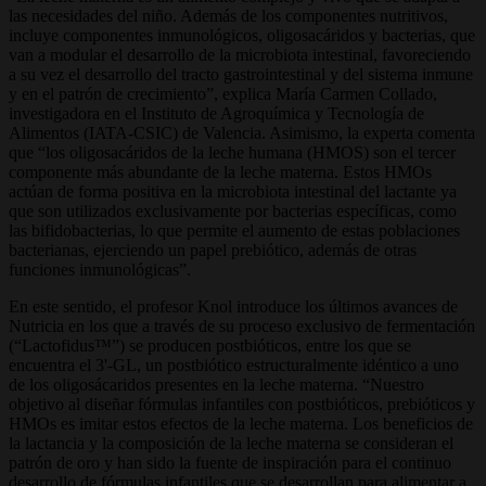
las necesidades del niño. Además de los componentes nutritivos,
incluye componentes inmunológicos, oligosacáridos y bacterias, que
van a modular el desarrollo de la microbiota intestinal, favoreciendo
a su vez el desarrollo del tracto gastrointestinal y del sistema inmune
y en el patrón de crecimiento”, explica María Carmen Collado,
investigadora en el Instituto de Agroquímica y Tecnología de
Alimentos (IATA-CSIC) de Valencia. Asimismo, la experta comenta
que “los oligosacáridos de la leche humana (HMOS) son el tercer
componente más abundante de la leche materna. Estos HMOs
actúan de forma positiva en la microbiota intestinal del lactante ya
que son utilizados exclusivamente por bacterias específicas, como
las bifidobacterias, lo que permite el aumento de estas poblaciones
bacterianas, ejerciendo un papel prebiótico, además de otras
funciones inmunológicas”.
En este sentido, el profesor Knol introduce los últimos avances de
Nutricia en los que a través de su proceso exclusivo de fermentación
(“Lactofidus™”) se producen postbióticos, entre los que se
encuentra el 3'-GL, un postbiótico estructuralmente idéntico a uno
de los oligosácaridos presentes en la leche materna. “Nuestro
objetivo al diseñar fórmulas infantiles con postbióticos, prebióticos y
HMOs es imitar estos efectos de la leche materna. Los beneficios de
la lactancia y la composición de la leche materna se consideran el
patrón de oro y han sido la fuente de inspiración para el continuo
desarrollo de fórmulas infantiles que se desarrollan para alimentar a