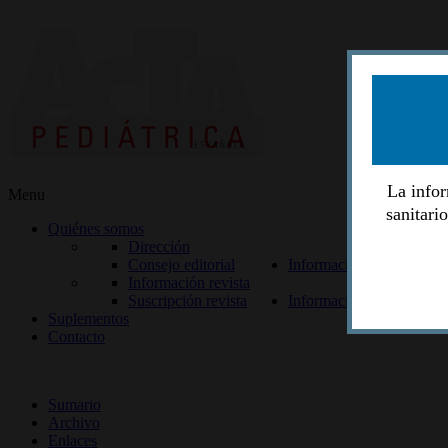
La infor
Menu
sanitari
Quiénes somos
Dirección
Consejo editorial
Información lectores
Información revista
Suscripción revista
Información autores
Suplementos
Contacto
ISSN 2014-2986
Sumario
Archivo
Enlaces