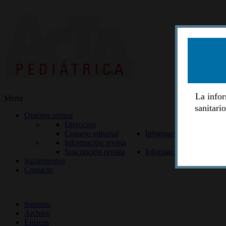
La infor
Menu
sanitari
Quiénes somos
Dirección
Consejo editorial
Información lectores
Información revista
Suscripción revista
Información autores
Suplementos
Contacto
ISSN 2014-2986
Sumario
Archivo
Enlaces