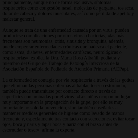
principalmente, aunque no de forma exclusiva, síntomas
respiratorios como congestión nasal, molestias de garganta, tos seca,
dolor de cabeza y dolores musculares, así como pérdida de apetito y
malestar general.
Aunque se trata de una enfermedad causada por un virus, pueden
producirse complicaciones por otros virus o bacterias, «las más
frecuentes son neumonías, otitis, sinusitis y bronquitis, además,
puede empeorar enfermedades crónicas que padezca el paciente,
como asma, diabetes, enfermedades cardíacas, neurológicas o
respiratorias», explica la Dra. María Rosa Albañil, pediatra y
miembro del Grupo de Trabajo de Patología Infecciosa de la
Asociación Española de Pediatría de Atención Primaria (AEPap).
La enfermedad se contagia por vía respiratoria a través de las gotitas
que eliminan las personas enfermas al hablar, toser o estornudar,
también puede transmitirse por contacto directo a través de
superficies contaminadas por el virus. «Los niños ocupan un lugar
muy importante en la propagación de la gripe, por ello es muy
importante no solo la prevención, sino también enseñarles a
mantener medidas generales de higiene como lavado de manos
frecuente y, especialmente tras contacto con secreciones, evitar tocar
ojos, boca y nariz y tapar boca y nariz con el brazo antes de
estornudar o toser», afirma la experta.