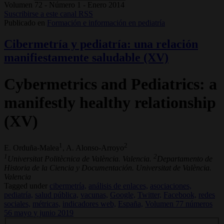
Volumen 72 - Número 1 - Enero 2014
Suscribirse a este canal RSS
Publicado en
Formación e información en pediatría
Cibermetría y pediatría: una relación
manifiestamente saludable (XV)
Cybermetrics and Pediatrics: a
manifestly healthy relationship
(XV)
1
2
E. Orduña-Malea
, A. Alonso-Arroyo
1
2
Universitat Politècnica de València. Valencia.
Departamento de
Historia de la Ciencia y Documentación. Universitat de València.
Valencia
Tagged under
cibermetría,
análisis de enlaces,
asociaciones,
pediatría,
salud pública,
vacunas,
Google,
Twitter,
Facebook,
redes
sociales,
métricas,
indicadores web,
España,
Volumen 77 números
56 mayo y junio 2019