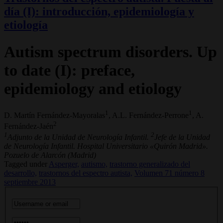
día (I): introducción, epidemiología y
etiología
Autism spectrum disorders. Up
to date (I): preface,
epidemiology and etiology
1
1
D. Martín Fernández-Mayoralas
, A.L. Fernández-Perrone
, A.
2
Fernández-Jaén
1
2
Adjunto de la Unidad de Neurología Infantil.
Jefe de la Unidad
de Neurología Infantil. Hospital Universitario «Quirón Madrid».
Pozuelo de Alarcón (Madrid)
Tagged under
Asperger,
autismo,
trastorno generalizado del
desarrollo,
trastornos del espectro autista,
Volumen 71 número 8
septiembre 2013