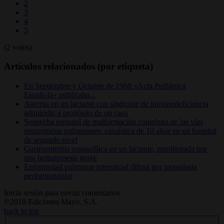
2
3
4
5
(2 votos)
Artículos relacionados (por etiqueta)
En Septiembre y Octubre de 1968 «Acta Pediátrica
Española» publicaba...
Anemia en un lactante con síndrome de inmunodeficiencia
adquirida: a propósito de un caso
Sospecha prenatal de malformación congénita de las vías
respiratorias pulmonares: casuística de 10 años en un hospital
de segundo nivel
Gastroenteritis eosinofílica en un lactante, manifestada por
una hematemesis grave
Enfermedad pulmonar intersticial difusa por metaplasia
peribronquiolar
Inicia sesión para enviar comentarios
©2018 Ediciones Mayo, S.A.
back to top