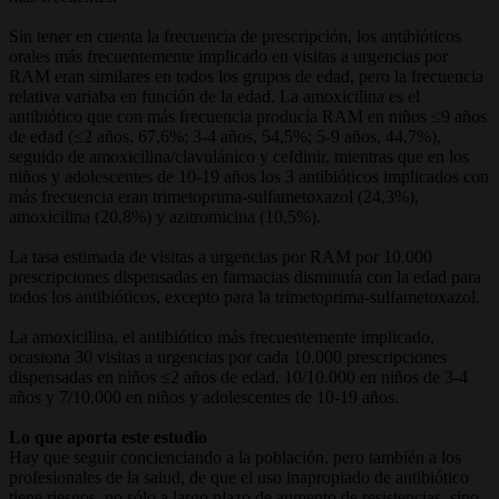
Sin tener en cuenta la frecuencia de prescripción, los antibióticos
orales más frecuentemente implicado en visitas a urgencias por
RAM eran similares en todos los grupos de edad, pero la frecuencia
relativa variaba en función de la edad. La amoxicilina es el
antibiótico que con más frecuencia producía RAM en niños ≤9 años
de edad (≤2 años, 67,6%; 3-4 años, 54,5%; 5-9 años, 44,7%),
seguido de amoxicilina/clavulánico y cefdinir, mientras que en los
niños y adolescentes de 10-19 años los 3 antibióticos implicados con
más frecuencia eran trimetoprima-sulfametoxazol (24,3%),
amoxicilina (20,8%) y azitromicina (10,5%).
La tasa estimada de visitas a urgencias por RAM por 10.000
prescripciones dispensadas en farmacias disminuía con la edad para
todos los antibióticos, excepto para la trimetoprima-sulfametoxazol.
La amoxicilina, el antibiótico más frecuentemente implicado,
ocasiona 30 visitas a urgencias por cada 10.000 prescripciones
dispensadas en niños ≤2 años de edad, 10/10.000 en niños de 3-4
años y 7/10.000 en niños y adolescentes de 10-19 años.
Lo que aporta este estudio
Hay que seguir concienciando a la población, pero también a los
profesionales de la salud, de que el uso inapropiado de antibiótico
tiene riesgos, no sólo a largo plazo de aumento de resistencias, sino