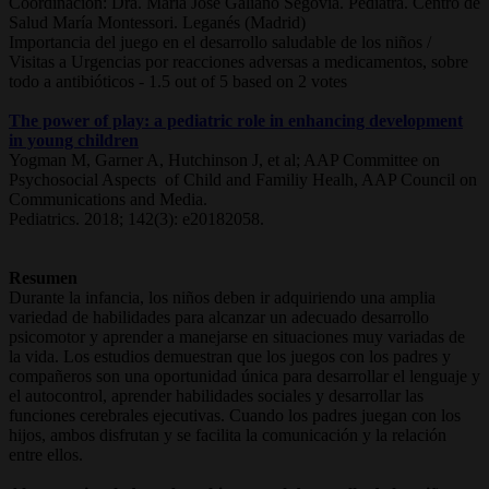
Coordinación: Dra. María José Galiano Segovia. Pediatra. Centro de
Salud María Montessori. Leganés (Madrid)
Importancia del juego en el desarrollo saludable de los niños /
Visitas a Urgencias por reacciones adversas a medicamentos, sobre
todo a antibióticos
-
1.5
out of
5
based on
2
votes
The power of play: a pediatric role in enhancing development
in young children
Yogman M, Garner A, Hutchinson J, et al; AAP Committee on
Psychosocial Aspects of Child and Familiy Healh, AAP Council on
Communications and Media.
Pediatrics. 2018; 142(3): e20182058.
Resumen
Durante la infancia, los niños deben ir adquiriendo una amplia
variedad de habilidades para alcanzar un adecuado desarrollo
psicomotor y aprender a manejarse en situaciones muy variadas de
la vida. Los estudios demuestran que los juegos con los padres y
compañeros son una oportunidad única para desarrollar el lenguaje y
el autocontrol, aprender habilidades sociales y desarrollar las
funciones cerebrales ejecutivas. Cuando los padres juegan con los
hijos, ambos disfrutan y se facilita la comunicación y la relación
entre ellos.