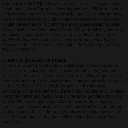
8 de octubre de 2018.-
El asma afecta a dos o tres en cada aula de
25 alumnos y los niños en edad escolar pasan el 30% de su tiempo
en la escuela, por lo que es muy probable que desarrollen síntomas
durante el horario lectivo y que en algún momento los profesores
tengan que atenderlos. Sin embargo, los docentes españoles tienen
conocimientos bastante limitados sobre este síndrome respiratorio y
su manejo, según recientes artículos, dos de ellos publicados en
Anales de Pediatría
y uno en
Archivos de Bronconeumología
, la
revista científica de la Sociedad Española de Neumología y Cirugía
Torácica (SEPAR).
El asma en la infancia en España
El asma es la enfermedad crónica pediátrica más frecuente en los
países desarrollados. Su prevalencia es variable en todo el mundo.
En España, la prevalencia se sitúa en torno al 10%, aunque varía y
es mayor en el norte y en zonas costeras, puesto que se ha visto que
entre el 7,1% y el 12% de los niños padecen los síntomas
característicos de este síndrome. En el ámbito escolar, se ha estimado
que podría haber una media de dos a tres niños por clase con asma
en el 2008 –año en que había 500.000 menores de 16 años con
asma, según datos del Instituto Nacional de Estadística-, un ratio que
aún ha aumentado más, de forma global, se considera que en cada
aula de 25 alumnos habría una media de entre dos y tres niños
asmáticos.