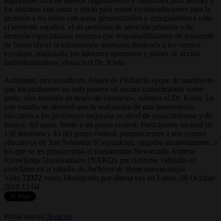
importante falta de medios organizativos y materiales para atender a
los alumnos con asma y sirvió para emitir recomendaciones para la
atención a los niños con asma generalizables y extrapolables a todo
el territorio español. «Los pediatras de atención primaria y de
atención especializada tenemos que responsabilizarnos de transmitir
de forma eficaz la información necesaria destinada a los centros
escolares, realizando los informes oportunos y planes de acción
individualizados», destaca el Dr. Korta.
Asimismo, otro estudio en
Anales de Pediatría
«pone de manifiesto
que los profesores no solo poseen un escaso conocimiento sobre
asma, sino también su deseo de formarse», subraya el Dr. Korta. En
este estudio se observó que la realización de una intervención
educativa a los profesores mejoraba su nivel de conocimientos y de
manejo del asma, frente a un grupo control. Participaron un total de
138 docentes y 43 del grupo control, pertenecientes a seis centros
educativos de San Sebastián (Guipuzkoa), elegidos aleatoriamente, a
los que se les proporcionó el cuestionario Newscastle Asthma
Knowledge Questionnaire (NAKQ), previamente validado en
castellano en el estudio de
Archivos de Bronconeumología
.
Visto
72372
veces
Modificado por última vez en Lunes, 08 Octubre
2018 12:04
Publicado en
Noticias