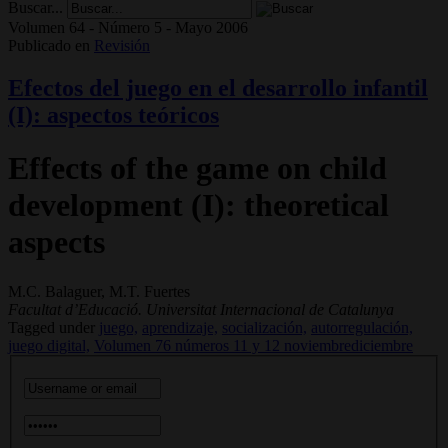
Buscar...
Volumen 64 - Número 5 - Mayo 2006
Publicado en
Revisión
Efectos del juego en el desarrollo infantil
(I): aspectos teóricos
Effects of the game on child
development (I): theoretical
aspects
M.C. Balaguer, M.T. Fuertes
Facultat d’Educació. Universitat Internacional de Catalunya
Tagged under
juego,
aprendizaje,
socialización,
autorregulación,
juego digital,
Volumen 76 números 11 y 12 noviembrediciembre