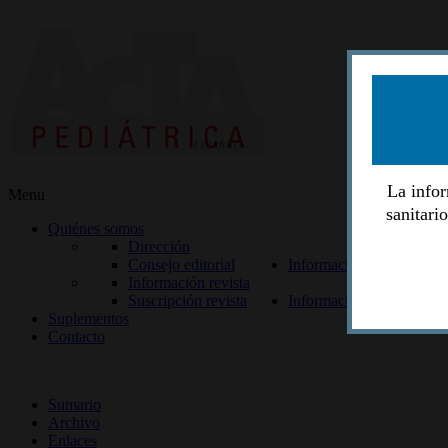
La infor
Menu
sanitari
Quiénes somos
Dirección
Consejo editorial
Información lectores
Información revista
Suscripción revista
Información autores
Suplementos
Contacto
ISSN 2014-2986
Sumario
Archivo
Enlaces