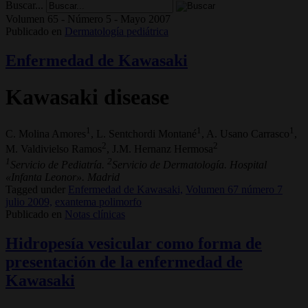
Buscar...
Volumen 65 - Número 5 - Mayo 2007
Publicado en
Dermatología pediátrica
Enfermedad de Kawasaki
Kawasaki disease
1
1
1
C. Molina Amores
, L. Sentchordi Montané
, A. Usano Carrasco
,
2
2
M. Valdivielso Ramos
, J.M. Hernanz Hermosa
1
2
Servicio de Pediatría.
Servicio de Dermatología. Hospital
«Infanta Leonor». Madrid
Tagged under
Enfermedad de Kawasaki,
Volumen 67 número 7
julio 2009,
exantema polimorfo
Publicado en
Notas clínicas
Hidropesía vesicular como forma de
presentación de la enfermedad de
Kawasaki