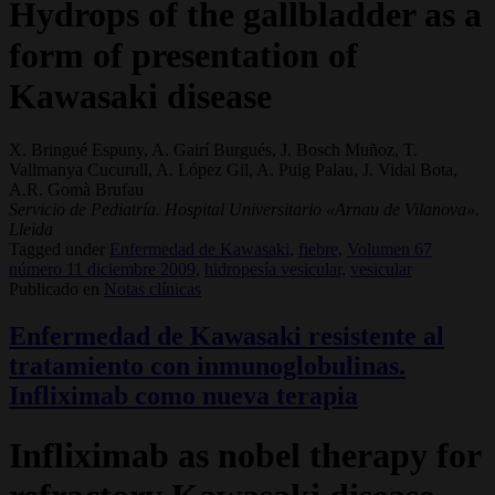
Hydrops of the gallbladder as a
form of presentation of
Kawasaki disease
X. Bringué Espuny, A. Gairí Burgués, J. Bosch Muñoz, T.
Vallmanya Cucurull, A. López Gil, A. Puig Palau, J. Vidal Bota,
A.R. Gomà Brufau
Servicio de Pediatría. Hospital Universitario «Arnau de Vilanova».
Lleida
Tagged under
Enfermedad de Kawasaki,
fiebre,
Volumen 67
número 11 diciembre 2009,
hidropesía vesicular,
vesicular
Publicado en
Notas clínicas
Enfermedad de Kawasaki resistente al
tratamiento con inmunoglobulinas.
Infliximab como nueva terapia
Infliximab as nobel therapy for