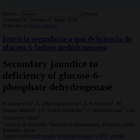
Buscar...
Volumen 74 - Número 5 - Mayo 2016
Publicado en
Notas clínicas
Ictericia secundaria a una deficiencia de
glucosa 6-fosfato deshidrogenasa
Secondary jaundice to
deficiency of glucose-6-
phosphate dehydrogenase
1
1
1
R. Romero Gil
, S. Ortiz Madinaveitia
, A. Peña Busto
, M.
1
1
2
Serrano Madrid
, J.A. García Fernández
, C. Bombin Canal
, J.M.
1
Galparsoro Arrate
1
2
Servicio de Pediatría.
Servicio de Hematología. Hospital «Santa
Bárbara». Soria
Tagged under
enzimopatía,
hemoglobinopatía,
G6PD,
anemia