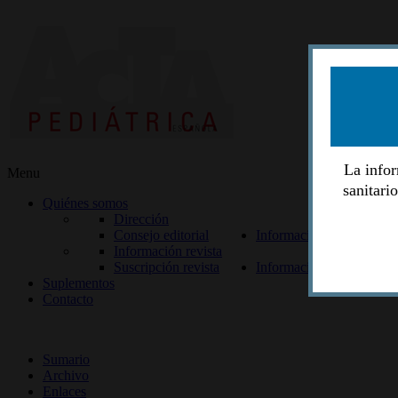
La infor
Menu
sanitari
Quiénes somos
Dirección
Consejo editorial
Información lectores
Información revista
Suscripción revista
Información autores
Suplementos
Contacto
ISSN 2014-2986
Sumario
Archivo
Enlaces