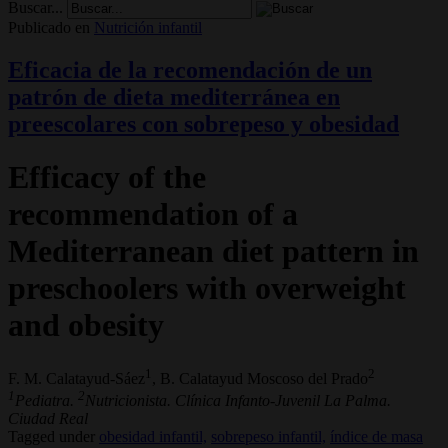
Buscar...
Publicado en
Nutrición infantil
Eficacia de la recomendación de un
patrón de dieta mediterránea en
preescolares con sobrepeso y obesidad
Efficacy of the
recommendation of a
Mediterranean diet pattern in
preschoolers with overweight
and obesity
1
2
F. M. Calatayud-Sáez
, B. Calatayud Moscoso del Prado
1
2
Pediatra.
Nutricionista. Clínica Infanto-Juvenil La Palma.
Ciudad Real
Tagged under
obesidad infantil,
sobrepeso infantil,
índice de masa