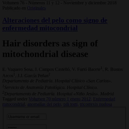
Volumen 76 - Números 11 y 12 - Noviembre y diciembre 2018
Publicado en
Originales
Alteraciones del pelo como signo de
enfermedad mitocondrial
Hair disorders as sign of
mitochondrial disease
1
E. Vaquero Sosa, J. Campos Castelló, V. Furió Bacete
, R. Bustos
1
2
Arcos
, J.J. García Peñas
Departamento de Pediatría. Hospital Clínico «San Carlos».
1
Servicio de Anatomía Patológica. Hospital Clínico.
2
Departamento de Pediatría. Hospital «Niño Jesús». Madrid
Tagged under
Volumen 70 número 1 enero 2012,
Enfermedad
mitocondrial,
anomalías del pelo,
pili torti,
tricorrexis nudosa