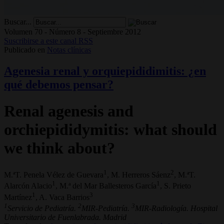
Buscar...
Volumen 70 - Número 8 - Septiembre 2012
Suscribirse a este canal RSS
Publicado en
Notas clínicas
Agenesia renal y orquiepididimitis: ¿en
qué debemos pensar?
Renal agenesis and
orchiepididymitis: what should
we think about?
1
2
M.ªT. Penela Vélez de Guevara
, M. Herreros Sáenz
, M.ªT.
1
1
Alarcón Alacio
, M.ª del Mar Ballesteros García
, S. Prieto
1
3
Martínez
, A. Vaca Barrios
1
2
3
Servicio de Pediatría.
MIR-Pediatría.
MIR-Radiología. Hospital
Universitario de Fuenlabrada. Madrid