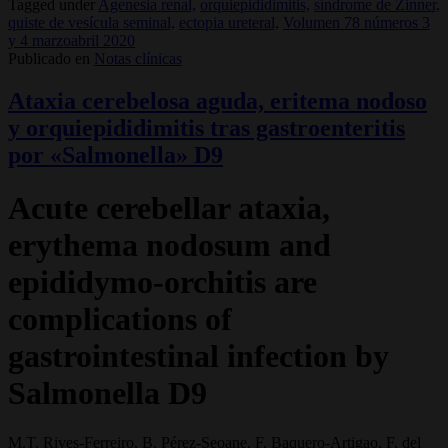
Tagged under
Agenesia renal,
orquiepididimitis,
síndrome de Zinner,
quiste de vesícula seminal,
ectopia ureteral,
Volumen 78 números 3
y 4 marzoabril 2020
Publicado en
Notas clínicas
Ataxia cerebelosa aguda, eritema nodoso
y orquiepididimitis tras gastroenteritis
por «Salmonella» D9
Acute cerebellar ataxia,
erythema nodosum and
epididymo-orchitis are
complications of
gastrointestinal infection by
Salmonella D9
M.T. Rives-Ferreiro, B. Pérez-Seoane, F. Baquero-Artigao, F. del