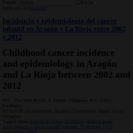
Buscar...
Publicado en
Originales
Incidencia y epidemiología del cáncer
infantil en Aragón y La Rioja entre 2002
y 2012
Childhood cancer incidence
and epidemiology in Aragón
and La Rioja between 2002 and
2012
M.C. Vera Sáez-Benito, P. Samper Villagrasa, M.C. Calvo
Escribano
Servicio de Oncopediatría. Hospital Universitario Miguel Servet.
Zaragoza
Tagged under
factores de riesgo,
incidencia,
epidemiología,
supervivencia y cáncer infantil,
volumen 77 números 1 y 2
enerofebrero 2019