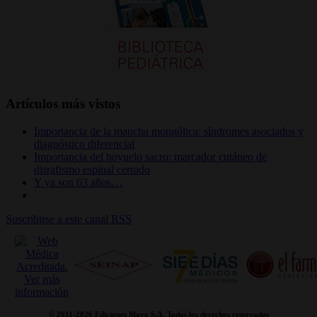
Artículos más vistos
Importancia de la mancha mongólica: síndromes asociados y
diagnóstico diferencial
Importancia del hoyuelo sacro: marcador cutáneo de
disrafismo espinal cerrado
Y ya son 63 años…
Suscribirse a este canal RSS
© 2011-
2026 Ediciones Mayo S.A. Todos los derechos reservados