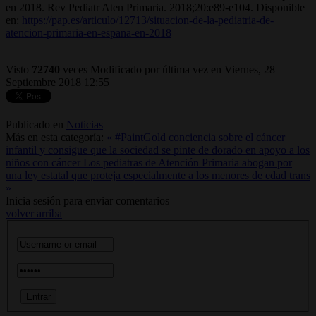
en 2018. Rev Pediatr Aten Primaria. 2018;20:e89-e104. Disponible
en:
https://pap.es/articulo/12713/situacion-de-la-pediatria-de-
atencion-primaria-en-espana-en-2018
Visto
72740
veces
Modificado por última vez en Viernes, 28
Septiembre 2018 12:55
Publicado en
Noticias
Más en esta categoría:
« #PaintGold conciencia sobre el cáncer
infantil y consigue que la sociedad se pinte de dorado en apoyo a los
niños con cáncer
Los pediatras de Atención Primaria abogan por
una ley estatal que proteja especialmente a los menores de edad trans
»
Inicia sesión para enviar comentarios
volver arriba