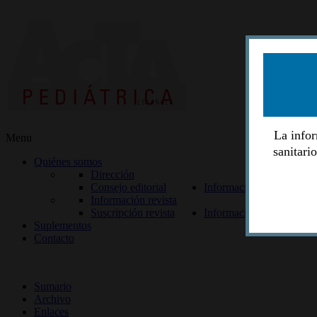
La infor
Menu
sanitari
Quiénes somos
Dirección
Consejo editorial
Información lectores
Información revista
Suscripción revista
Información autores
Suplementos
Contacto
ISSN 2014-2986
Sumario
Archivo
Enlaces