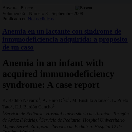
Buscar...
Volumen 66 - Número 8 - Septiembre 2008
Publicado en
Notas clínicas
Anemia en un lactante con síndrome de
inmunodeficiencia adquirida: a propósito
de un caso
Anemia in an infant with
acquired immunodeficiency
syndrome: A case report
1
1
2
K. Badillo Navarro
, A. Haro Díaz
, M. Bustillo Alonso
, L. Prieto
3
1
Tato
, E.J. Bardón Cancho
1
Servicio de Pediatría. Hospital Universitario de Torrejón. Torrejón
2
de Ardoz (Madrid).
Servicio de Pediatría. Hospital Universitario
3
Miguel Servet. Zaragoza.
Servicio de Pediatría. Hospital 12 de
Octubre. Madrid