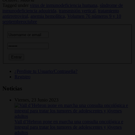
Tagged under
virus de inmunodeficiencia humana,
síndrome de
inmunodeficiencia adquirida,
transmisión vertical,
tratamiento
antirretroviral,
anemia hemolítica,
Volumen 76 números 9 y 10
septiembreoctubre
¿Perdiste tu Usuario/Contraseña?
Registro
Noticias
Viernes, 23 Junio 2023
Vall d’Hebron pone en marcha una consulta oncológica e
integral para tratar los tumores de adolescentes y jóvenes
adultos