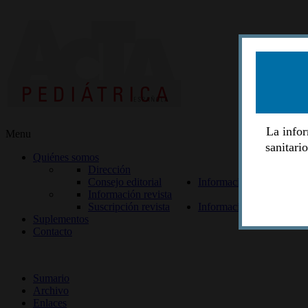
La infor
Menu
sanitari
Quiénes somos
Dirección
Consejo editorial
Información lectores
Información revista
Suscripción revista
Información autores
Suplementos
Contacto
ISSN 2014-2986
Sumario
Archivo
Enlaces