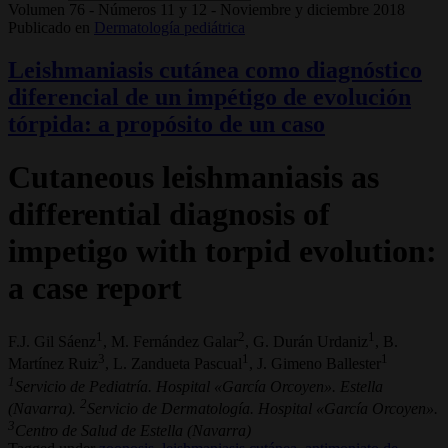
Volumen 76 - Números 11 y 12 - Noviembre y diciembre 2018
Publicado en
Dermatología pediátrica
Leishmaniasis cutánea como diagnóstico
diferencial de un impétigo de evolución
tórpida: a propósito de un caso
Cutaneous leishmaniasis as
differential diagnosis of
impetigo with torpid evolution:
a case report
1
2
1
F.J. Gil Sáenz
, M. Fernández Galar
, G. Durán Urdaniz
, B.
3
1
1
Martínez Ruiz
, L. Zandueta Pascual
, J. Gimeno Ballester
1
Servicio de Pediatría. Hospital «García Orcoyen». Estella
2
(Navarra).
Servicio de Dermatología. Hospital «García Orcoyen».
3
Centro de Salud de Estella (Navarra)