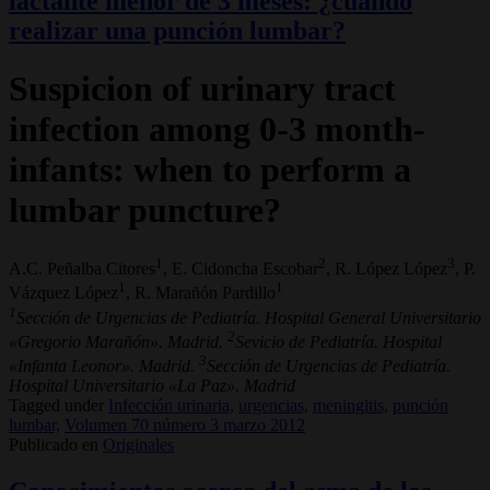
lactante menor de 3 meses: ¿cuándo
realizar una punción lumbar?
Suspicion of urinary tract
infection among 0-3 month-
infants: when to perform a
lumbar puncture?
1
2
3
A.C. Peñalba Citores
, E. Cidoncha Escobar
, R. López López
, P.
1
1
Vázquez López
, R. Marañón Pardillo
1
Sección de Urgencias de Pediatría. Hospital General Universitario
2
«Gregorio Marañón». Madrid.
Sevicio de Pediatría. Hospital
3
«Infanta Leonor». Madrid.
Sección de Urgencias de Pediatría.
Hospital Universitario «La Paz». Madrid
Tagged under
Infección urinaria,
urgencias,
meningitis,
punción
lumbar,
Volumen 70 número 3 marzo 2012
Publicado en
Originales