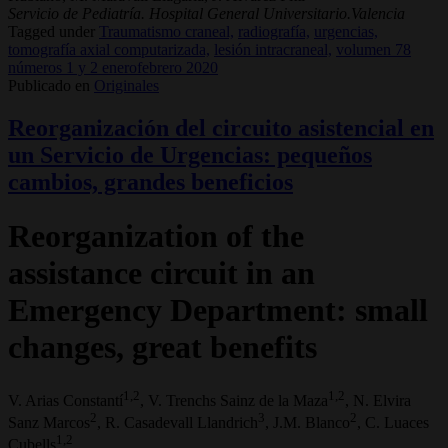
Servicio de Pediatría. Hospital General Universitario.Valencia
Tagged under
Traumatismo craneal,
radiografía,
urgencias,
tomografía axial computarizada,
lesión intracraneal,
volumen 78
números 1 y 2 enerofebrero 2020
Publicado en
Originales
Reorganización del circuito asistencial en
un Servicio de Urgencias: pequeños
cambios, grandes beneficios
Reorganization of the
assistance circuit in an
Emergency Department: small
changes, great benefits
1,2
1,2
V. Arias Constantí
, V. Trenchs Sainz de la Maza
, N. Elvira
2
3
2
Sanz Marcos
, R. Casadevall Llandrich
, J.M. Blanco
, C. Luaces
1,2
Cubells