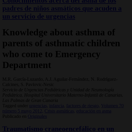
Conocimientos acerca del asma de los
padres de niños asmáticos que acuden a
un servicio de urgencias
Knowledge about asthma of
parents of asthmatic children
who come to Emergency
Department
M.R. García-Luzardo, A.J. Aguilar-Fernández, N. Rodríguez-
Calcines, S. Pavlovic-Nesic
Servicio de Urgencias Pediátricas y Unidad de Neumología
Pediátrica. Hospital Universitario Materno-Infantil de Canarias.
Las Palmas de Gran Canaria
Tagged under
urgencias,
infancia,
factores de riesgo,
Volumen 70
número 5 mayo 2012,
Crisis asmáticas,
educación en asma
Publicado en
Originales
Traumatismo craneoencefálico en un