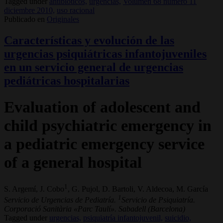
Tagged under
antibióticos,
urgencias,
Volumen 68 número 11
diciembre 2010,
uso racional
Publicado en
Originales
Características y evolución de las
urgencias psiquiátricas infantojuveniles
en un servicio general de urgencias
pediátricas hospitalarias
Evaluation of adolescent and
child psychiatric emergency in
a pediatric emergency service
of a general hospital
1
S. Argemí, J. Cobo
, G. Pujol, D. Bartoli, V. Aldecoa, M. García
1
Servicio de Urgencias de Pediatría.
Servicio de Psiquiatría.
Corporació Sanitària «Parc Taulí». Sabadell (Barcelona)
Tagged under
urgencias,
psiquiatría infantojuvenil,
suicidio,