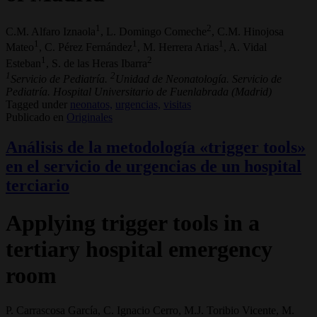
1
2
C.M. Alfaro Iznaola
, L. Domingo Comeche
, C.M. Hinojosa
1
1
1
Mateo
, C. Pérez Fernández
, M. Herrera Arias
, A. Vidal
1
2
Esteban
, S. de las Heras Ibarra
1
2
Servicio de Pediatría.
Unidad de Neonatología. Servicio de
Pediatría. Hospital Universitario de Fuenlabrada (Madrid)
Tagged under
neonatos,
urgencias,
visitas
Publicado en
Originales
Análisis de la metodología «trigger tools»
en el servicio de urgencias de un hospital
terciario
Applying trigger tools in a
tertiary hospital emergency
room
P. Carrascosa García, C. Ignacio Cerro, M.J. Toribio Vicente, M.