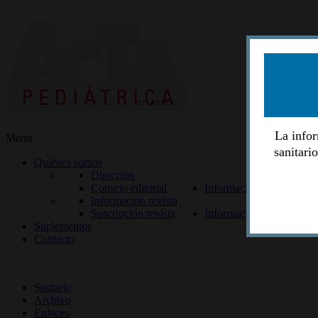
La infor
Menu
sanitari
Quiénes somos
Dirección
Consejo editorial
Información lectores
Información revista
Suscripción revista
Información autores
Suplementos
Contacto
ISSN 2014-2986
Sumario
Archivo
Enlaces