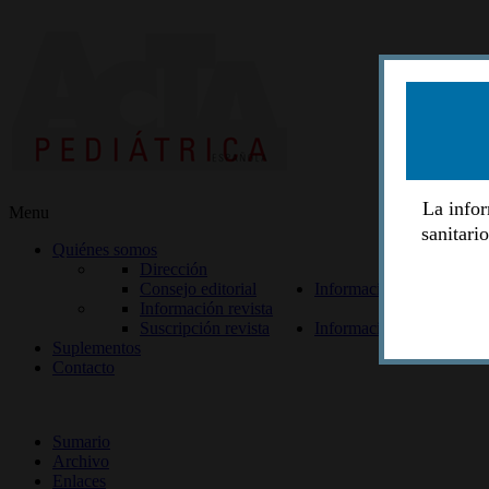
La infor
Menu
sanitari
Quiénes somos
Dirección
Consejo editorial
Información lectores
Información revista
Suscripción revista
Información autores
Suplementos
Contacto
ISSN 2014-2986
Sumario
Archivo
Enlaces