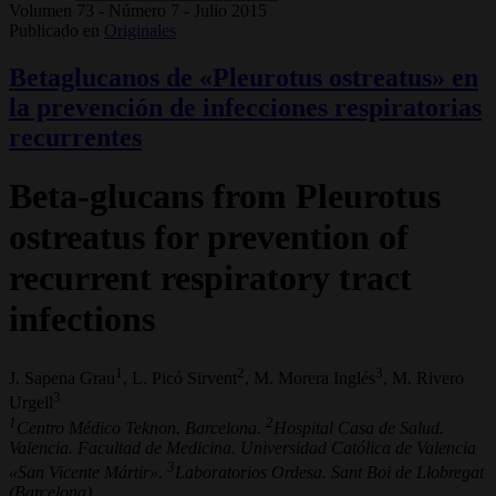
Volumen 73 - Número 7 - Julio 2015
Publicado en
Originales
Betaglucanos de «Pleurotus ostreatus» en
la prevención de infecciones respiratorias
recurrentes
Beta-glucans from Pleurotus
ostreatus for prevention of
recurrent respiratory tract
infections
1
2
3
J. Sapena Grau
, L. Picó Sirvent
, M. Morera Inglés
, M. Rivero
3
Urgell
1
2
Centro Médico Teknon. Barcelona.
Hospital Casa de Salud.
Valencia. Facultad de Medicina. Universidad Católica de Valencia
3
«San Vicente Mártir».
Laboratorios Ordesa. Sant Boi de Llobregat
(Barcelona)