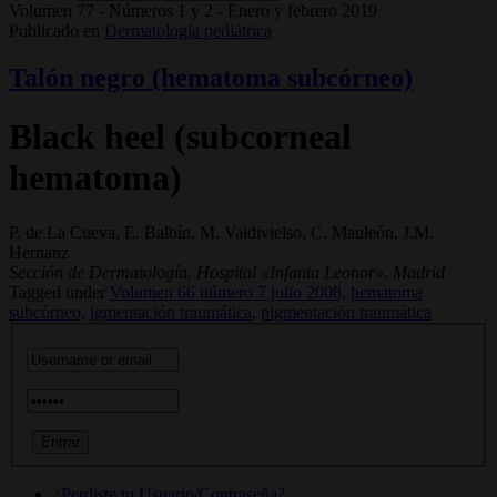
Volumen 77 - Números 1 y 2 - Enero y febrero 2019
Publicado en
Dermatología pediátrica
Talón negro (hematoma subcórneo)
Black heel (subcorneal
hematoma)
P. de La Cueva, E. Balbín, M. Valdivielso, C. Mauleón, J.M.
Hernanz
Sección de Dermatología. Hospital «Infanta Leonor». Madrid
Tagged under
Volumen 66 número 7 julio 2008,
hematoma
subcórneo,
igmentación traumática,
pigmentación traumática
¿Perdiste tu Usuario/Contraseña?