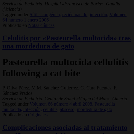
Servicio de Pediatría. Hospital «Francisco de Borja». Gandía
(Valencia)
Tagged under
Sífilis congénita,
recién nacido,
infección,
Volumen
64 número 1 enero 2006
Publicado en
Notas clínicas
Celulitis por «Pasteurella multocida» tras
una mordedura de gato
Pasteurella multocida cellulitis
following a cat bite
P. Oliva Pérez, M.M. Sánchez Gutiérrez, G. Cara Fuentes, F.
Sánchez Prados
Servicio de Pediatría. Centro de Salud «Virgen del Mar». Almería
Tagged under
Volumen 66 número 4 abril 2008,
Pasteurella
multocida,
infección,
celulitis,
absceso,
mordedura de gato
Publicado en
Originales
Complicaciones asociadas al tratamiento