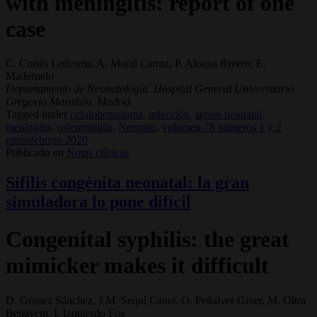
with meningitis: report of one
case
C. Cortés Ledesma, A. Moral Larraz, P. Alonso Rivero, E.
Maderuelo
Departamento de Neonatología. Hospital General Universitario
Gregorio Marañón. Madrid
Tagged under
cefalohematoma,
infección,
sepsis neonatal,
meningitis,
osteomielitis,
Neonato,
volumen 78 números 1 y 2
enerofebrero 2020
Publicado en
Notas clínicas
Sífilis congénita neonatal: la gran
simuladora lo pone difícil
Congenital syphilis: the great
mimicker makes it difficult
D. Gómez Sánchez, J.M. Sequí Canet, O. Peñalver Giner, M. Oltra
Benavent, I. Izquierdo Fos