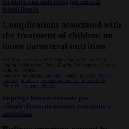
en niños con nutrición parenteral
domiciliaria
Complications associated with
the treatment of children on
home parenteral nutrition
J.M. Moreno Villares, M.Á. Valero Zanuy, M. León Sanz
Unidad de Nutrición Clínica. Hospital Universitario «Doce de
Octubre». Madrid
Tagged under
nutrición parenteral,
catéter,
infección,
fracaso
intestinal,
trombosis,
volumen 66 número 2 febrero 2008
Publicado en
Imagen del mes
Impétigo bulloso causado por
«Staphylococcus aureus» resistente a
meticilina
Bullous impetigo caused by