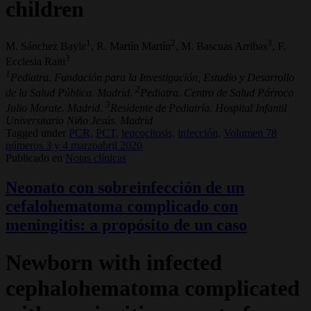
children
1
2
3
M. Sánchez Bayle
, R. Martín Martín
, M. Bascuas Arribas
, F.
3
Ecclesia Raiti
1
Pediatra. Fundación para la Investigación, Estudio y Desarrollo
2
de la Salud Pública. Madrid.
Pediatra. Centro de Salud Párroco
3
Julio Morate. Madrid.
Residente de Pediatría. Hospital Infantil
Universitario Niño Jesús. Madrid
Tagged under
PCR,
PCT,
leucocitosis,
infección,
Volumen 78
números 3 y 4 marzoabril 2020
Publicado en
Notas clínicas
Neonato con sobreinfección de un
cefalohematoma complicado con
meningitis: a propósito de un caso
Newborn with infected
cephalohematoma complicated