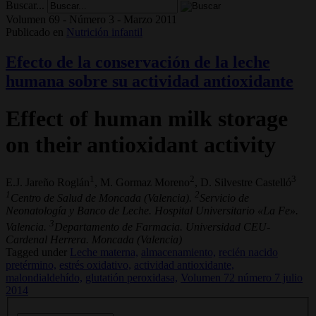
Buscar...
Volumen 69 - Número 3 - Marzo 2011
Publicado en
Nutrición infantil
Efecto de la conservación de la leche
humana sobre su actividad antioxidante
Effect of human milk storage
on their antioxidant activity
1
2
3
E.J. Jareño Roglán
, M. Gormaz Moreno
, D. Silvestre Castelló
1
2
Centro de Salud de Moncada (Valencia).
Servicio de
Neonatología y Banco de Leche. Hospital Universitario «La Fe».
3
Valencia.
Departamento de Farmacia. Universidad CEU-
Cardenal Herrera. Moncada (Valencia)
Tagged under
Leche materna,
almacenamiento,
recién nacido
pretérmino,
estrés oxidativo,
actividad antioxidante,
malondialdehído,
glutatión peroxidasa,
Volumen 72 número 7 julio
2014