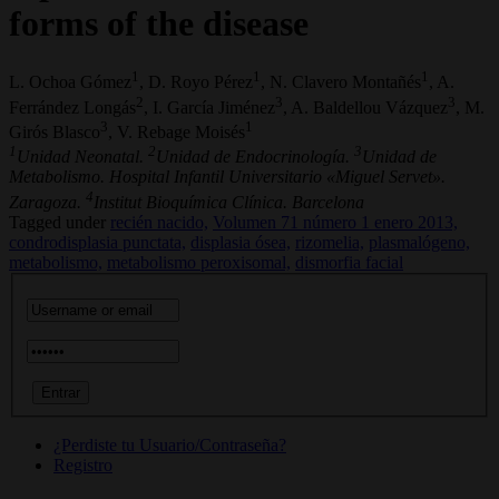
forms of the disease
1
1
1
L. Ochoa Gómez
, D. Royo Pérez
, N. Clavero Montañés
, A.
2
3
3
Ferrández Longás
, I. García Jiménez
, A. Baldellou Vázquez
, M.
3
1
Girós Blasco
, V. Rebage Moisés
1
2
3
Unidad Neonatal.
Unidad de Endocrinología.
Unidad de
Metabolismo. Hospital Infantil Universitario «Miguel Servet».
4
Zaragoza.
Institut Bioquímica Clínica. Barcelona
Tagged under
recién nacido,
Volumen 71 número 1 enero 2013,
condrodisplasia punctata,
displasia ósea,
rizomelia,
plasmalógeno,
metabolismo,
metabolismo peroxisomal,
dismorfia facial
¿Perdiste tu Usuario/Contraseña?
Registro