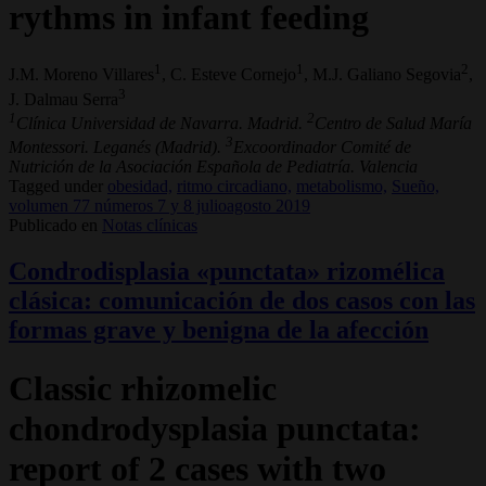
rythms in infant feeding
1
1
2
J.M. Moreno Villares
, C. Esteve Cornejo
, M.J. Galiano Segovia
,
3
J. Dalmau Serra
1
2
Clínica Universidad de Navarra. Madrid.
Centro de Salud María
3
Montessori. Leganés (Madrid).
Excoordinador Comité de
Nutrición de la Asociación Española de Pediatría. Valencia
Tagged under
obesidad,
ritmo circadiano,
metabolismo,
Sueño,
volumen 77 números 7 y 8 julioagosto 2019
Publicado en
Notas clínicas
Condrodisplasia «punctata» rizomélica
clásica: comunicación de dos casos con las
formas grave y benigna de la afección
Classic rhizomelic
chondrodysplasia punctata:
report of 2 cases with two