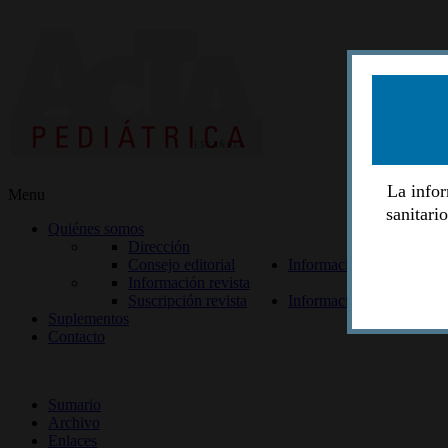
La infor
Menu
sanitari
Quiénes somos
Dirección
Consejo editorial
Información lectores
Información revista
Suscripción revista
Información autores
Suplementos
Contacto
ISSN 2014-2986
Sumario
Archivo
Enlaces