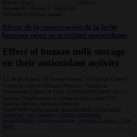
Buscar...
Volumen 69 - Número 3 - Marzo 2011
Publicado en
Nutrición infantil
Efecto de la conservación de la leche
humana sobre su actividad antioxidante
Effect of human milk storage
on their antioxidant activity
1
2
3
E.J. Jareño Roglán
, M. Gormaz Moreno
, D. Silvestre Castelló
1
2
Centro de Salud de Moncada (Valencia).
Servicio de
Neonatología y Banco de Leche. Hospital Universitario «La Fe».
3
Valencia.
Departamento de Farmacia. Universidad CEU-
Cardenal Herrera. Moncada (Valencia)
Tagged under
Leche materna,
almacenamiento,
recién nacido
pretérmino,
estrés oxidativo,
actividad antioxidante,
malondialdehído,
glutatión peroxidasa,
Volumen 72 número 7 julio
2014